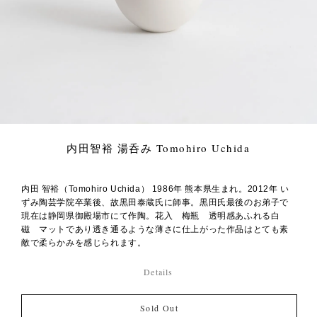
内田智裕 湯呑み Tomohiro Uchida
内田 智裕（Tomohiro Uchida） 1986年 熊本県生まれ。2012年 い
ずみ陶芸学院卒業後、故黒田泰蔵氏に師事。黒田氏最後のお弟子で
現在は静岡県御殿場市にて作陶。花入 梅瓶 透明感あふれる白
磁 マットであり透き通るような薄さに仕上がった作品はとても素
敵で柔らかみを感じられます。
Details
Sold Out