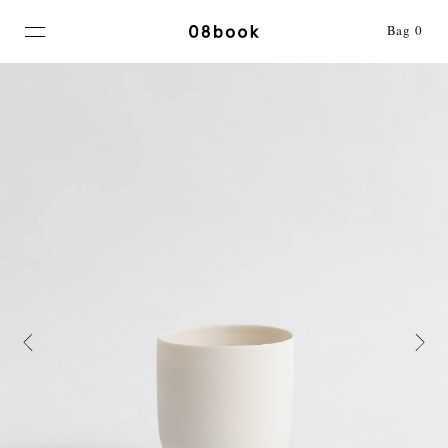
MENU
Bag
0