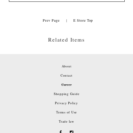
Prev Page
|
E Store Top
Related Items
About
Contact
Career
Shopping Guide
Privacy Policy
Terms of Use
Trade law