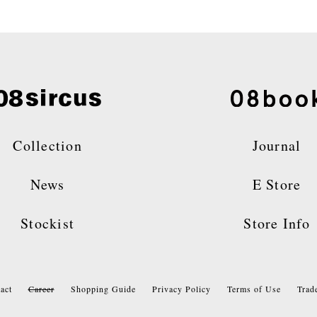
Collection
Journal
News
E Store
Stockist
Store Info
act
Career
Shopping Guide
Privacy Policy
Terms of Use
Trad