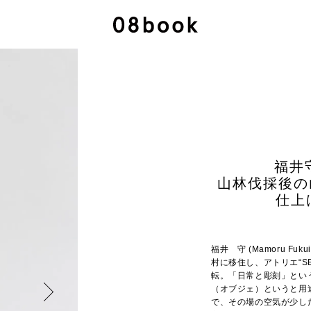
福井守
山林伐採後の
仕上
福井 守 (Mamoru F
村に移住し、アトリエ“S
転。「日常と彫刻」とい
（オブジェ）というと用
で、その場の空気が少し