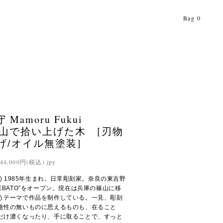
Bag
0
 Mamoru Fukui
山で拾い上げた木 [刃物
げ/オイル無塗装]
44,000円(税込) jpy
ukui) 1985年生まれ。日常彫刻家。奈良の東吉野
EBATO”をオープン。現在は兵庫の篠山に移
うテーマで作品を制作している。一見、彫刻
途性の無いものに思えるものも、在ること
だけ濃くなったり、手に取ることで、すっと