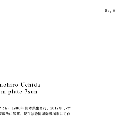
Bag
0
mohiro Uchida
im plate 7sun
chida） 1986年 熊本県生まれ。2012年 いず
泰蔵氏に師事。現在は静岡県御殿場市にて作