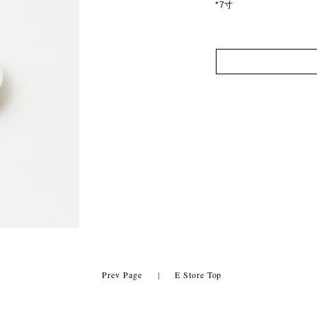
*7寸
Prev Page
|
E Store Top