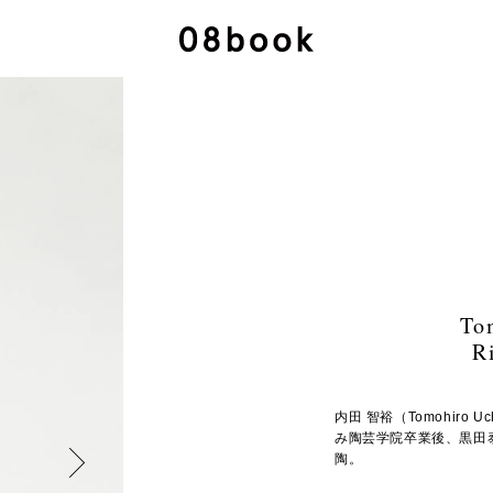
To
R
内田 智裕（Tomohiro U
み陶芸学院卒業後、黒田
陶。