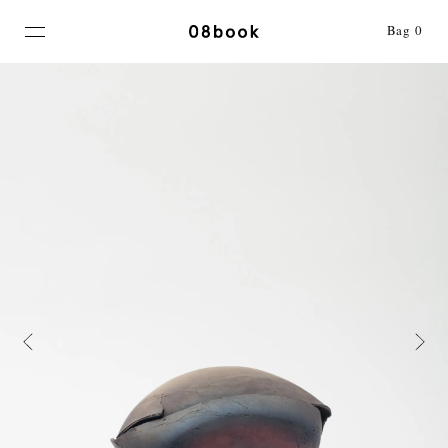
MENU
Bag
0