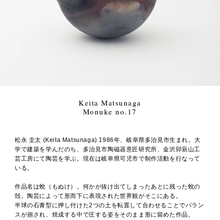
Keita Matsunaga
Monuke no.17
松永 圭太 (Keita Matsunaga) 1986年、岐阜県多治見市生まれ。大
学で建築を学んだのち、多治見市陶磁器意匠研究所、金沢卯辰山工
芸工房にて陶芸を学ぶ。現在は岐阜県可児市で制作活動を行なって
いる。
作品名は蛻（もぬけ）。何かが抜け出てしまったあとに残った蛻の
殻。陶芸によって形而下に表現された世界観がそこにある。
半球の石膏型に押し付けた2つの土を転置して合わせることでバラン
スが崩され、焼成する中で圧する姿をそのまま形に留めた作品。