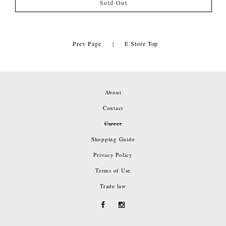
Sold Out
Prev Page
|
E Store Top
About
Contact
Career
Shopping Guide
Privacy Policy
Terms of Use
Trade law