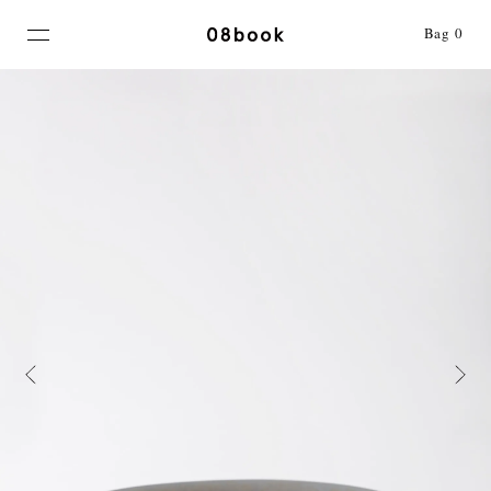
MENU
Bag
0