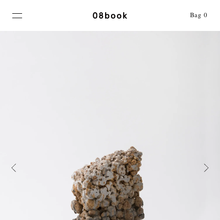
MENU
Bag
0