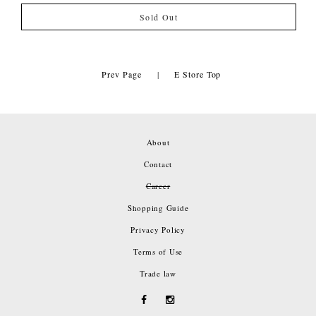
Sold Out
Prev Page
|
E Store Top
About
Contact
Career
Shopping Guide
Privacy Policy
Terms of Use
Trade law