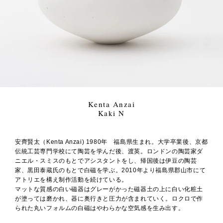
Kenta Anzai
Kaki N
安齊賢太（Kenta Anzai) 1980年 福島県生まれ。大学卒業後、京都
伝統工芸専門学校にて陶芸を学んだ後、渡英。ロンドンの陶芸家ダ
ニエル・スミスのもとでアシスタントをし、帰国後は伊豆の陶芸
家、黒田泰蔵氏のもとで白磁を学ぶ。2010年より福島県郡山市にて
アトリエを構え制作活動を続けている。
マットな質感の白い磁器はグレーがかった磁器土の上に白い化粧土
が塗っては磨かれ、器に奥行きと圧力が含まれていく。ロクロで作
られた丸いフォルムの白磁はやわらかな空気感を生み出す。