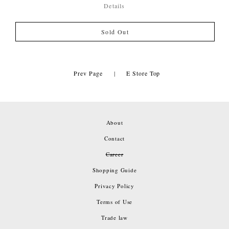
Details
Sold Out
Prev Page
|
E Store Top
About
Contact
Career
Shopping Guide
Privacy Policy
Terms of Use
Trade law