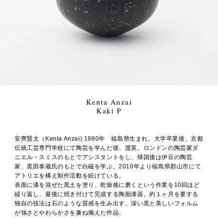
Kenta Anzai
Kaki P
安齊賢太（Kenta Anzai) 1980年 福島県生まれ。大学卒業後、京都
伝統工芸専門学校にて陶芸を学んだ後、渡英。ロンドンの陶芸家ダ
ニエル・スミスのもとでアシスタントをし、帰国後は伊豆の陶芸
家、黒田泰蔵氏のもとで白磁を学ぶ。2010年より福島県郡山市にて
アトリエを構え制作活動を続けている。
表面に漆を混ぜた黒土を塗り、乾燥後に磨くという作業を10回ほど
繰り返し、最後に焼き付けて完成する陶胎漆器。約１ヶ月を要する
独自の技法は石のような質感を生み出す。深い黒と美しいフォルム
が強さとやわらかさを兼ね備えた作品。