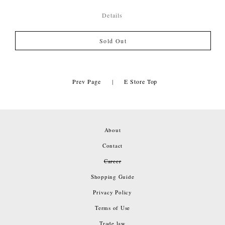
Details
Sold Out
Prev Page
|
E Store Top
About
Contact
Career
Shopping Guide
Privacy Policy
Terms of Use
Trade law