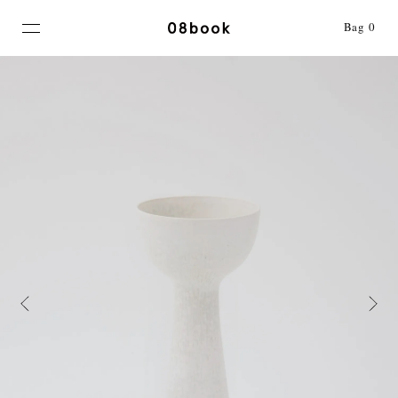
MENU
Bag
0