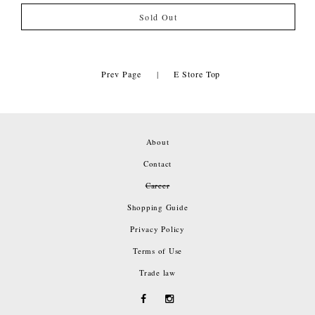
Sold Out
Prev Page
|
E Store Top
About
Contact
Career
Shopping Guide
Privacy Policy
Terms of Use
Trade law