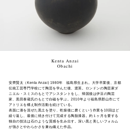
Kenta Anzai
Obachi
安齊賢太（Kenta Anzai) 1980年 福島県生まれ。大学卒業後、京都
伝統工芸専門学校にて陶芸を学んだ後、渡英。ロンドンの陶芸家ダ
ニエル・スミスのもとでアシスタントをし、帰国後は伊豆の陶芸
家、黒田泰蔵氏のもとで白磁を学ぶ。2010年より福島県郡山市にて
アトリエを構え制作活動を続けている。
表面に漆を混ぜた黒土を塗り、乾燥後に磨くという作業を10回ほど
繰り返し、最後に焼き付けて完成する陶胎漆器。約１ヶ月を要する
独自の技法は石のような質感を生み出す。深い黒と美しいフォルム
が強さとやわらかさを兼ね備えた作品。