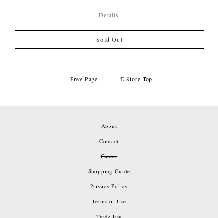
Details
Sold Out
Prev Page
|
E Store Top
About
Contact
Career
Shopping Guide
Privacy Policy
Terms of Use
Trade law