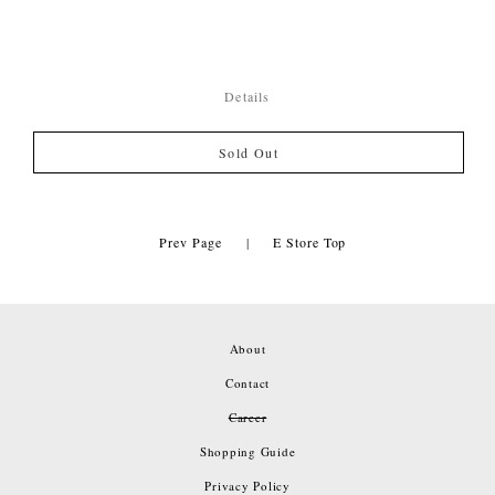
Details
Sold Out
Prev Page
|
E Store Top
About
Contact
Career
Shopping Guide
Privacy Policy