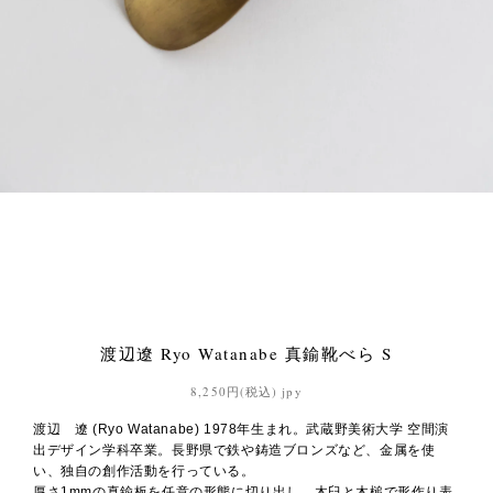
渡辺遼 Ryo Watanabe 真鍮靴べら S
8,250円(税込) jpy
渡辺 遼 (Ryo Watanabe) 1978年生まれ。武蔵野美術大学 空間演
出デザイン学科卒業。長野県で鉄や鋳造ブロンズなど、金属を使
い、独自の創作活動を行っている。
厚さ1mmの真鍮板を任意の形態に切り出し、木臼と木槌で形作り表