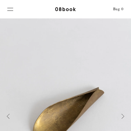
MENU
Bag
0