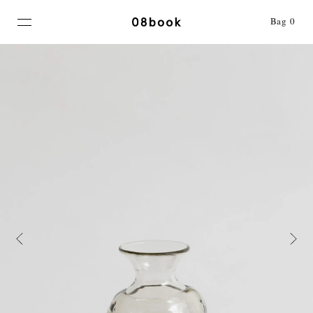
MENU
Bag
0