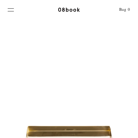
MENU
Bag
0