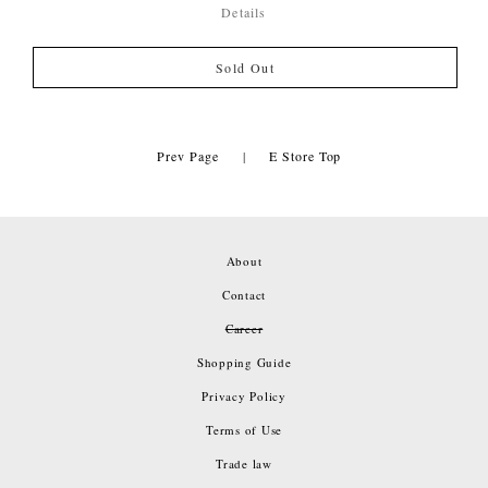
Details
Sold Out
Prev Page
|
E Store Top
About
Contact
Career
Shopping Guide
Privacy Policy
Terms of Use
Trade law